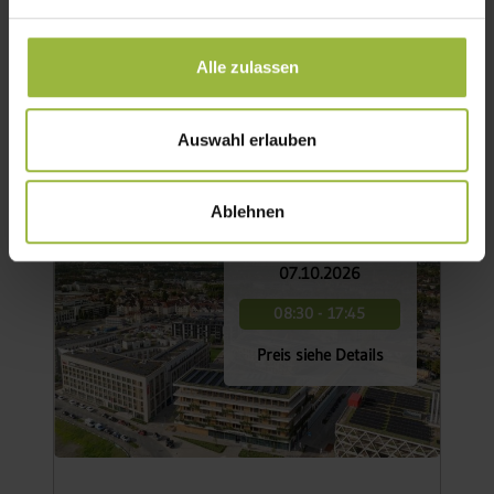
Teilnahmeart:
Sprachen:
ONLINE
DEUTSCH
Alle zulassen
DETAILS
BUCHEN
Auswahl erlauben
Ablehnen
DATUM
07.10.2026
08:30 - 17:45
Preis siehe Details