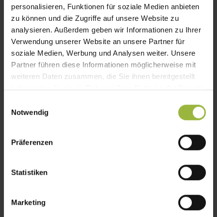
personalisieren, Funktionen für soziale Medien anbieten
zu können und die Zugriffe auf unsere Website zu
analysieren. Außerdem geben wir Informationen zu Ihrer
Verwendung unserer Website an unsere Partner für
DATUM
soziale Medien, Werbung und Analysen weiter. Unsere
01.10.2026
Partner führen diese Informationen möglicherweise mit
10:00 - 12:00
weiteren Daten zusammen, die Sie ihnen bereitgestellt
haben oder die sie im Rahmen Ihrer Nutzung der Dienste
gesammelt haben.
Einwilligungsauswahl
Notwendig
Präferenzen
NICHT AKKREDITIERT
Statistiken
Baukosten senken – Chancen nutzen
Vorstellung von Programmen zur
Marketing
Beschleunigung von Planungs- und
Bauprozessen für bezahlbaren, siche...