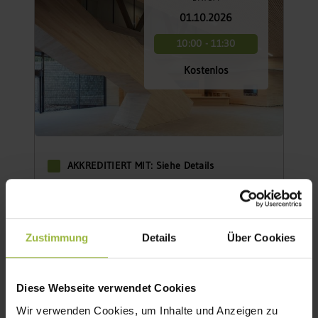
01.10.2026
10:00 - 11:30
Kostenlos
AKKREDITIERT MIT: Siehe Details
Werkvortrag - Innenausbau in Holz
Werkvortrag am Holzbau-Donnerstag
Zustimmung
Details
Über Cookies
Teilnahmeart:
Sprachen:
ONLINE
DEUTSCH
Diese Webseite verwendet Cookies
DETAILS
BUCHEN
Wir verwenden Cookies, um Inhalte und Anzeigen zu