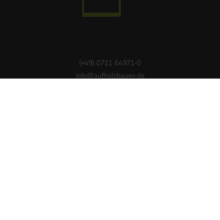
(+49) 0711 64971-0
info@aufholzbauen.de
Holzbau-Offensive – Auf Holz Bauen
| Ingenieurkammer
Baden-Württemberg
Lenore-Volz-Straße 3, D-70372 Stuttgart
DATENSCHUTZ.
COOKIES.
IMPRESSUM.
BARRIEREFREIHEIT.