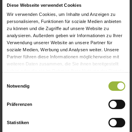
Diese Webseite verwendet Cookies
TECHNISCHE VORAUSSETZUNGEN
Wir verwenden Cookies, um Inhalte und Anzeigen zu
UND TEILNAHMEBEDINGUNGEN
personalisieren, Funktionen für soziale Medien anbieten
zu können und die Zugriffe auf unsere Website zu
analysieren. Außerdem geben wir Informationen zu Ihrer
Verwendung unserer Website an unsere Partner für
TEILNAHME AN ONLINE-
soziale Medien, Werbung und Analysen weiter. Unsere
Partner führen diese Informationen möglicherweise mit
VERANSTALTUNGEN (PC / MAC)
weiteren Daten zusammen, die Sie ihnen bereitgestellt
haben oder die sie im Rahmen Ihrer Nutzung der Dienste
gesammelt haben.
Einwilligungsauswahl
Notwendig
TEILNAHME ÜBER MOBILE
ENDGERÄTE
Präferenzen
Statistiken
TEILNAHMEZEITPUNKT UND