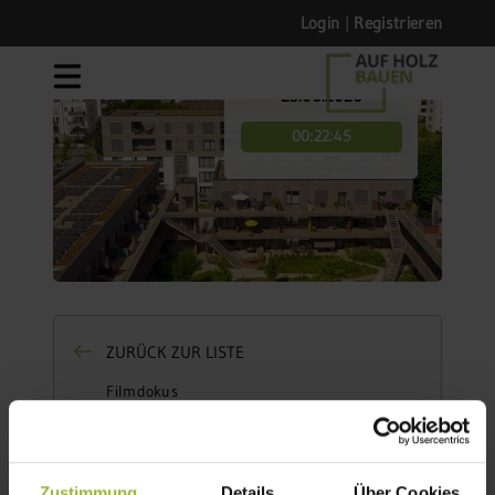
Login
|
Registrieren
DATUM
23.06.2026
00:22:45
ZURÜCK ZUR LISTE
Filmdokus
Franklin Village – zwei Geschosse
on top
Zustimmung
Details
Über Cookies