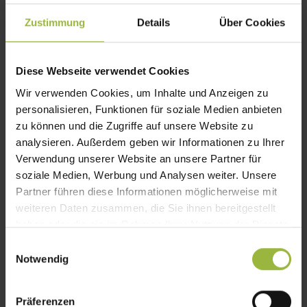
Jochen Lang
Zustimmung
Details
Über Cookies
Dipl.-Ing.
Geschäftsführer Akademie der Ingenieure
Diese Webseite verwendet Cookies
Akading GmbH
Wir verwenden Cookies, um Inhalte und Anzeigen zu
personalisieren, Funktionen für soziale Medien anbieten
zu können und die Zugriffe auf unsere Website zu
analysieren. Außerdem geben wir Informationen zu Ihrer
Kontakte
Verwendung unserer Website an unsere Partner für
soziale Medien, Werbung und Analysen weiter. Unsere
Partner führen diese Informationen möglicherweise mit
+49 711 79482221
weiteren Daten zusammen, die Sie ihnen bereitgestellt
j.lang@akading.de
haben oder die sie im Rahmen Ihrer Nutzung der Dienste
gesammelt haben.
Einwilligungsauswahl
Notwendig
Sprachen
DE
Präferenzen